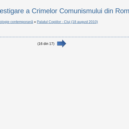
vestigare a Crimelor Comunismului din Ro
ologie contemporană
»
Palatul Copiilor - Cluj (18 august 2010)
(
16
din
17
)