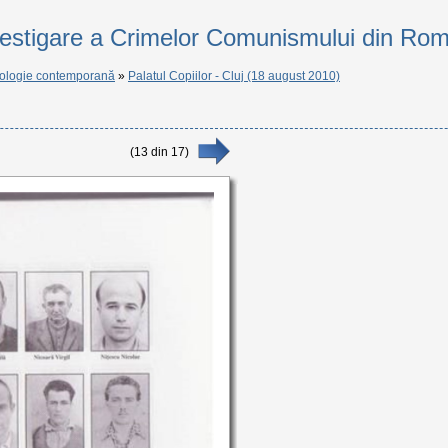
vestigare a Crimelor Comunismului din Ro
ologie contemporană
»
Palatul Copiilor - Cluj (18 august 2010)
(
13
din
17
)