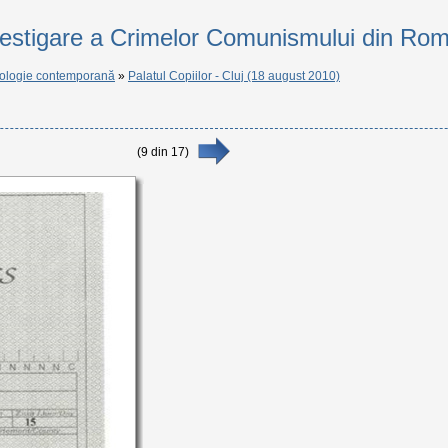
vestigare a Crimelor Comunismului din Ro
ologie contemporană
»
Palatul Copiilor - Cluj (18 august 2010)
(
9
din
17
)